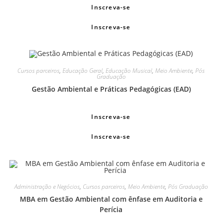
Inscreva-se
Inscreva-se
Cursos parceiros
,
Educação Geral
,
Educação Musical
,
Meio Ambiente
,
Pós
Graduação
Gestão Ambiental e Práticas Pedagógicas (EAD)
Inscreva-se
Inscreva-se
Administração e Negócios
,
Cursos parceiros
,
Meio Ambiente
,
Pós Graduação
MBA em Gestão Ambiental com ênfase em Auditoria e
Perícia