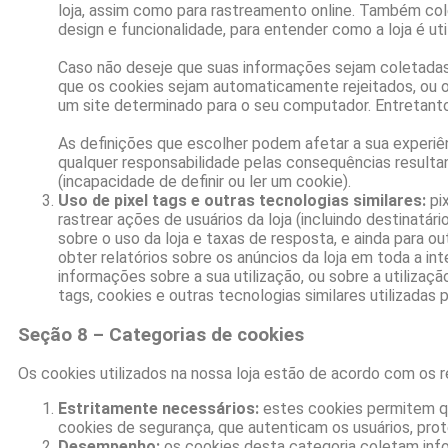
loja, assim como para rastreamento online. Também co
design e funcionalidade, para entender como a loja é utili
Caso não deseje que suas informações sejam coletadas
que os cookies sejam automaticamente rejeitados, ou of
um site determinado para o seu computador. Entretanto,
As definições que escolher podem afetar a sua experiê
qualquer responsabilidade pelas consequências resulta
(incapacidade de definir ou ler um cookie).
Uso de pixel tags e outras tecnologias similares:
pi
rastrear ações de usuários da loja (incluindo destinat
sobre o uso da loja e taxas de resposta, e ainda para 
obter relatórios sobre os anúncios da loja em toda a int
informações sobre a sua utilização, ou sobre a utilizaçã
tags, cookies e outras tecnologias similares utilizadas p
Seção 8 – Categorias de cookies
Os cookies utilizados na nossa loja estão de acordo com os r
Estritamente necessários:
estes cookies permitem qu
cookies de segurança, que autenticam os usuários, prot
Desempenho:
os cookies desta categoria coletam info