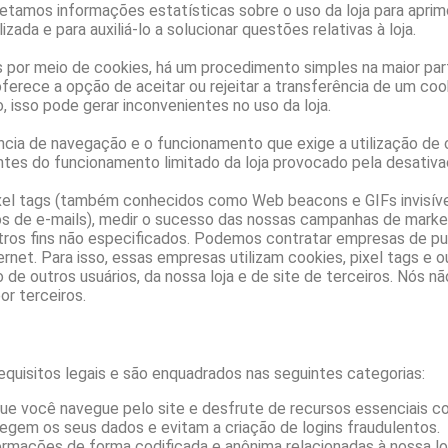
letamos informações estatísticas sobre o uso da loja para apr
zada e para auxiliá-lo a solucionar questões relativas à loja.
 por meio de cookies, há um procedimento simples na maior pa
erece a opção de aceitar ou rejeitar a transferência de um cook
 isso pode gerar inconvenientes no uso da loja.
ncia de navegação e o funcionamento que exige a utilização de 
ntes do funcionamento limitado da loja provocado pela desativa
xel tags (também conhecidos como Web beacons e GIFs invisívei
ários de e-mails), medir o sucesso das nossas campanhas de marke
outros fins não especificados. Podemos contratar empresas de p
ernet. Para isso, essas empresas utilizam cookies, pixel tags e 
o de outros usuários, da nossa loja e de site de terceiros. Nós 
or terceiros.
equisitos legais e são enquadrados nas seguintes categorias:
e você navegue pelo site e desfrute de recursos essenciais 
egem os seus dados e evitam a criação de logins fraudulentos.
rmações de forma codificada e anônima relacionadas à nossa loja