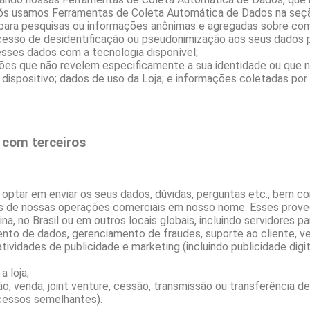
 nós usamos Ferramentas de Coleta Automática de Dados na seçã
ara pesquisas ou informações anônimas e agregadas sobre como 
esso de desidentificação ou pseudonimização aos seus dados 
esses dados com a tecnologia disponível;
es que não revelem especificamente a sua identidade ou que n
dispositivo; dados de uso da Loja; e informações coletadas por 
com terceiros
u optar em enviar os seus dados, dúvidas, perguntas etc., bem 
os de nossas operações comerciais em nosso nome. Esses prove
a, no Brasil ou em outros locais globais, incluindo servidores 
to de dados, gerenciamento de fraudes, suporte ao cliente, 
vidades de publicidade e marketing (incluindo publicidade digit
a loja;
ão, venda, joint venture, cessão, transmissão ou transferência d
rocessos semelhantes).