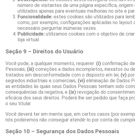
número de visitantes de uma página específica, origem 
utilizados apenas para eventuais melhorias no site e pa
Funcionalidade:
estes cookies são utilizados para lembr
como, por exemplo, configurações aplicadas no layout 
necessário perguntar inúmeras vezes.
Publicidade:
utilizamos cookies com o objetivo de cri
loja virtual.
Seção 9 – Direitos do Usuário
Você pode, a qualquer momento, requerer:
(i)
confirmação de
Pessoais;
(iii)
correções a dados incompletos, inexatos ou des
tratados em desconformidade com o disposto em lei;
(v)
por
segredos industriais e comerciais;
(vi)
eliminação de Dados Pe
as entidades às quais seus Dados Pessoais tenham sido com
consequências da negativa; e
(ix)
revogação do consentiment
eficácia dos seus direitos. Poderá lhe ser pedido que faça 
o seu titular.
Você deverá ter em mente que, em certos casos (por exemplo,
nós poderemos não conseguir atendê-lo por conta de cumpri
Seção 10 – Segurança dos Dados Pessoais