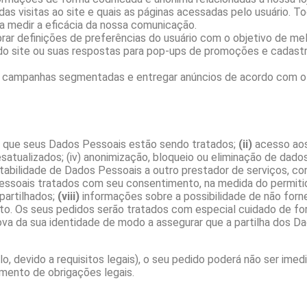
das visitas ao site e quais as páginas acessadas pelo usuário. 
ra medir a eficácia da nossa comunicação.
ar definições de preferências do usuário com o objetivo de melh
do site ou suas respostas para pop-ups de promoções e cadastro
ar campanhas segmentadas e entregar anúncios de acordo com o
 que seus Dados Pessoais estão sendo tratados;
(ii)
acesso ao
atualizados; (iv) anonimização, bloqueio ou eliminação de dado
tabilidade de Dados Pessoais a outro prestador de serviços, co
ssoais tratados com seu consentimento, na medida do permitid
partilhados;
(viii)
informações sobre a possibilidade de não forn
o. Os seus pedidos serão tratados com especial cuidado de fo
prova da sua identidade de modo a assegurar que a partilha dos 
 devido a requisitos legais), o seu pedido poderá não ser imed
mento de obrigações legais.