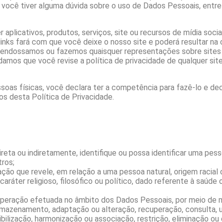
 você tiver alguma dúvida sobre o uso de Dados Pessoais, ent
r aplicativos, produtos, serviços, site ou recursos de mídia soc
links fará com que você deixe o nosso site e poderá resultar n
 endossamos ou fazemos quaisquer representações sobre sites d
mos que você revise a política de privacidade de qualquer site
oas físicas, você declara ter a competência para fazê-lo e de
os desta Política de Privacidade.
 direta ou indiretamente, identifique ou possa identificar uma pe
tros;
mação que revele, em relação a uma pessoa natural, origem racial 
e caráter religioso, filosófico ou político, dado referente à saúde
r operação efetuada no âmbito dos Dados Pessoais, por meio de 
rmazenamento, adaptação ou alteração, recuperação, consulta, ut
ibilização, harmonização ou associação, restrição, eliminação o