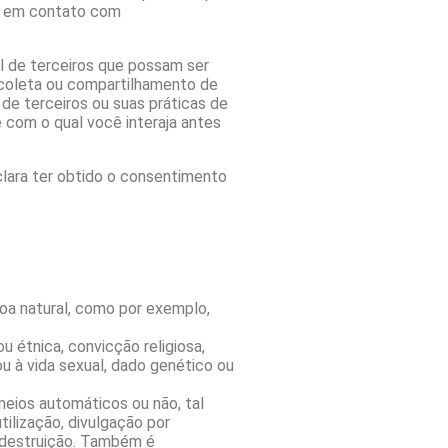
re em contato com
ial de terceiros que possam ser
a coleta ou compartilhamento de
e terceiros ou suas práticas de
 com o qual você interaja antes
clara ter obtido o consentimento
ssoa natural, como por exemplo,
ou étnica, convicção religiosa,
 ou à vida sexual, dado genético ou
meios automáticos ou não, tal
ilização, divulgação por
u destruição. Também é