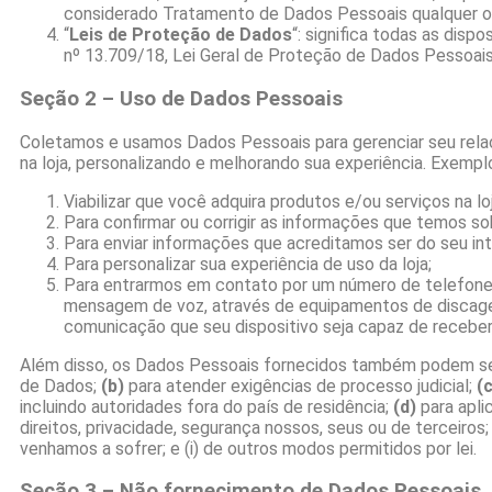
considerado Tratamento de Dados Pessoais qualquer out
“
Leis de Proteção de Dados
“: significa todas as disp
nº 13.709/18, Lei Geral de Proteção de Dados Pessoais
Seção 2 – Uso de Dados Pessoais
Coletamos e usamos Dados Pessoais para gerenciar seu rela
na loja, personalizando e melhorando sua experiência. Exem
Viabilizar que você adquira produtos e/ou serviços na loj
Para confirmar ou corrigir as informações que temos so
Para enviar informações que acreditamos ser do seu in
Para personalizar sua experiência de uso da loja;
Para entrarmos em contato por um número de telefone
mensagem de voz, através de equipamentos de discagem
comunicação que seu dispositivo seja capaz de receber, 
Além disso, os Dados Pessoais fornecidos também podem ser
de Dados;
(b)
para atender exigências de processo judicial;
(c
incluindo autoridades fora do país de residência;
(d)
para apli
direitos, privacidade, segurança nossos, seus ou de terceiros
venhamos a sofrer; e (i) de outros modos permitidos por lei.
Seção 3 – Não fornecimento de Dados Pessoais