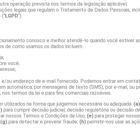
ra operação prevista nos termos da legislação aplicável;
osições legais que regulam o Tratamento de Dados Pessoais, inclu
 (“
LGPD
“).
cionamento conosco e melhor atendê-lo quando você estiver ad
plos de como usamos os dados incluem:
a;
bre você;
teresse;
 e/ou endereço de e-mail fornecido. Podemos entrar em conta
 automática, por mensagens de texto (SMS), por e-mail, ou po
nos termos da lei e para fins comerciais razoáveis.
 utilizados na forma que julgarmos necessária ou adequada:
(a)
)
para cumprir decisão judicial, decisão regulatória ou decisão
car nossos Termos e Condições de Uso;
(e)
para proteger nossa
;
(g)
para detectar e prevenir fraude;
(h)
permitir-nos usar as açõ