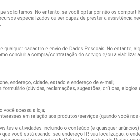
e solicitamos. No entanto, se você optar por não os compartilh
rsos especializados ou ser capaz de prestar a assistência neces
.
e qualquer cadastro e envio de Dados Pessoais. No entanto, alg
o concluir a compra/contratação do serviço e/ou a viabilizar 
ne, endereço, cidade, estado e endereço de e-mail;
formulário (dúvidas, reclamações, sugestões, críticas, elogios e
 você acessa a loja;
nteresses em relação aos produtos/serviços (quando você nos 
sitas e atividades, incluindo o conteúdo (e quaisquer anúncios)
 que você está usando, seu endereço IP, sua localização, o ende
ando nossas Ferramentas de Coleta Automática de Dados, que 