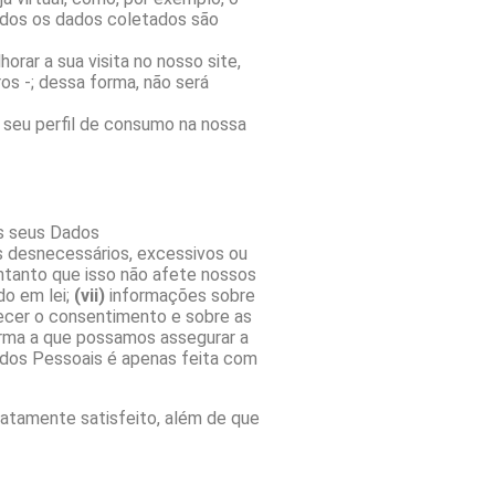
Todos os dados coletados são
orar a sua visita no nosso site,
s -; dessa forma, não será
 seu perfil de consumo na nossa
s seus Dados
s desnecessários, excessivos ou
ntanto que isso não afete nossos
o em lei;
(vii)
informações sobre
ecer o consentimento e sobre as
rma a que possamos assegurar a
Dados Pessoais é apenas feita com
iatamente satisfeito, além de que