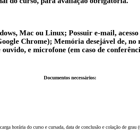
nal do curso, para avaliação obrigatória.
ws, Mac ou Linux; Possuir e-mail, acesso 
u Google Chrome); Memória desejável de, n
e ouvido, e microfone (em caso de conferênc
Documentos necessários:
rga horária do curso e cursada, data de conclusão e colação de grau (t