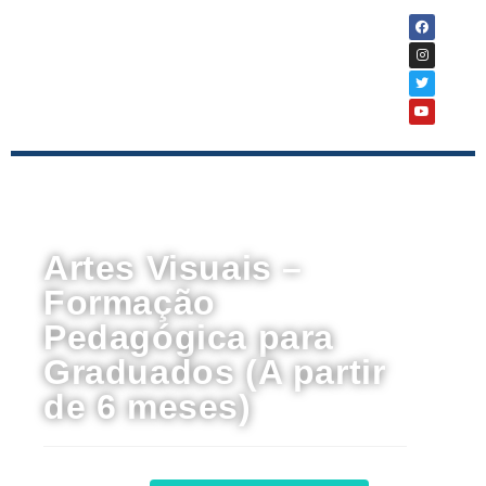
Curso
Artes Visuais –
Formação
Pedagógica para
Graduados (A partir
de 6 meses)