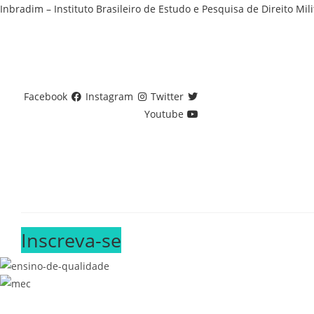
Ir
Inbradim – Instituto Brasileiro de Estudo e Pesquisa de Direito Mili
para
o
conteúdo
Facebook
Instagram
Twitter
Youtube
Curso
Ciências Humanas e Líng
Inscreva-se