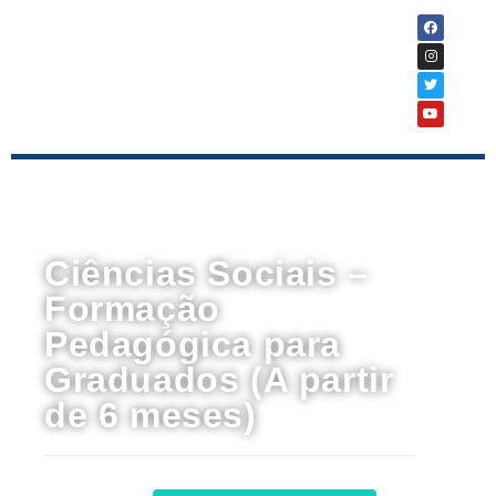
Curso
Ciências Sociais –
Formação
Pedagógica para
Graduados (A partir
de 6 meses)