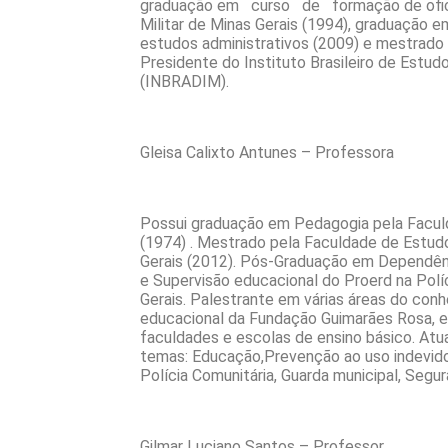
graduação em curso de formação de oficia
Militar de Minas Gerais (1994), graduação e
estudos administrativos (2009) e mestrado 
Presidente do Instituto Brasileiro de Estudo
(INBRADIM).
Gleisa Calixto Antunes – Professora
Possui graduação em Pedagogia pela Facul
(1974) . Mestrado pela Faculdade de Estud
Gerais (2012). Pós-Graduação em Dependênc
e Supervisão educacional do Proerd na Políc
Gerais. Palestrante em várias áreas do con
educacional da Fundação Guimarães Rosa, e
faculdades e escolas de ensino básico. Atu
temas: Educação,Prevenção ao uso indevido
Polícia Comunitária, Guarda municipal, Segur
Gilmar Luciano Santos – Professor