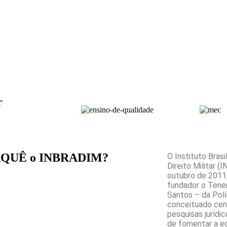
r
QUÊ o INBRADIM?
O Instituto Bras
Direito Militar 
outubro de 2011
fundador o Tenen
Santos – da Polí
conceituado cent
pesquisas jurídi
de fomentar a e