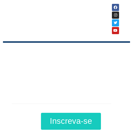
Curso
Direito do Trabalho :
Nova Legislação e
suas Implicações
Inscreva-se