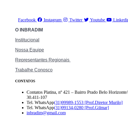
Facebook
Instagram
Twitter
Youtube
Linkedi
O INBRADIM
Institucional
Nossa Equipe
Representantes Regionais
Trabalhe Conosco
CONTATOS
Contatos
Platina, nº 421 – Bairro Prado Belo Horizon
30.411-107
Ab
Tel. WhatsApp
(31)99989-1553 [Prof.Diretor Murilo]
Abre
em
Tel. WhatsApp
(31)99134-0280 [Prof.Gilmar]
Abre
em
se
inbradim@gmail.com
em
seu
apl
seu
aplicativo
aplicativo