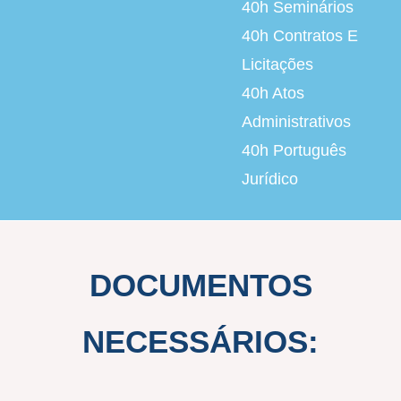
40h
Seminários
40h
Contratos E
Licitações
40h
Atos
Administrativos
40h
Português
Jurídico
DOCUMENTOS
NECESSÁRIOS: