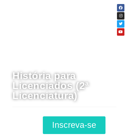
Curso
História para
Licenciados (2ª
Licenciatura)
Inscreva-se