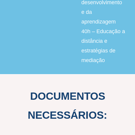
desenvolvimento
e da
aprendizagem
40h – Educação a
distância e
estratégias de
mediação
DOCUMENTOS
NECESSÁRIOS: