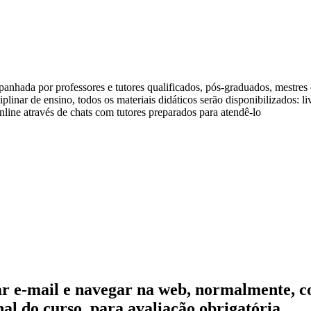
anhada por professores e tutores qualificados, pós-graduados, mestre
linar de ensino, todos os materiais didáticos serão disponibilizados: l
line através de chats com tutores preparados para atendê-lo
usar e-mail e navegar na web, normalmente, 
nal do curso, para avaliação obrigatória.