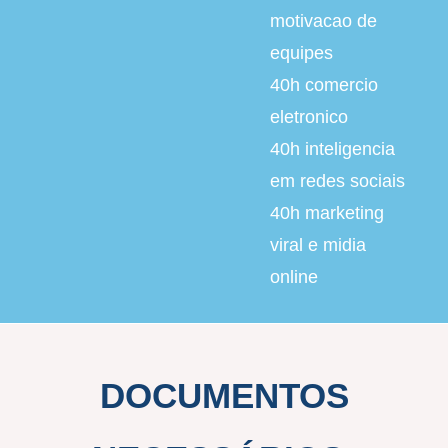
motivacao de
equipes
40h
comercio
eletronico
40h
inteligencia
em redes sociais
40h
marketing
viral e midia
online
DOCUMENTOS