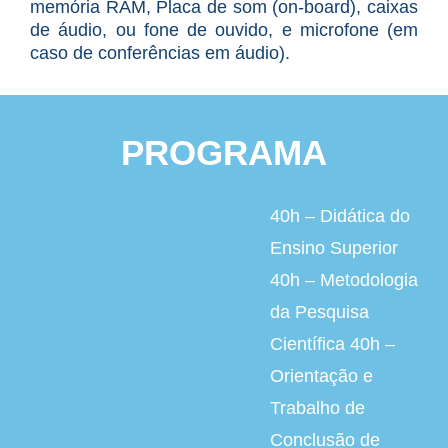
memória RAM, Placa de som (on-board), caixas
de áudio, ou fone de ouvido, e microfone (em
caso de conferências em áudio).
PROGRAMA
40h – Didática do
Ensino Superior
40h – Metodologia
da Pesquisa
Científica 40h –
Orientação e
Trabalho de
Conclusão de