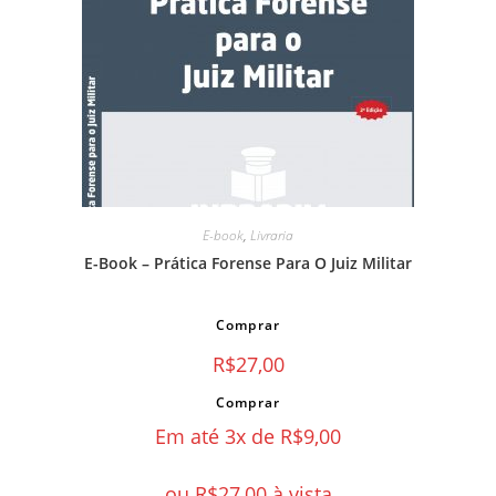
E-book
,
Livraria
E-Book – Prática Forense Para O Juiz Militar
Comprar
R$
27,00
Comprar
Em até 3x de
R$
9,00
ou
R$
27,00
à vista