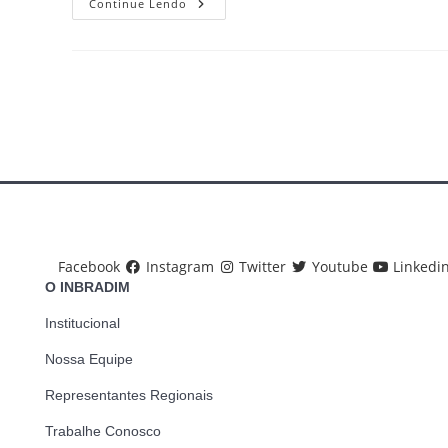
Promulgada
Continue Lendo
Emenda
Que
Permite
A
Militar
Acumular
Cargo
Em
Saúde
E
Educação
Facebook
Instagram
Twitter
Youtube
Linkedi
O INBRADIM
Institucional
Nossa Equipe
Representantes Regionais
Trabalhe Conosco