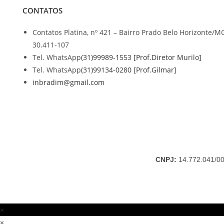
CONTATOS
Contatos
Platina, nº 421 – Bairro Prado Belo Horizonte/M
30.411-107
Abre
Tel. WhatsApp
(31)99989-1553 [Prof.Diretor Murilo]
Abre
em
Tel. WhatsApp
(31)99134-0280 [Prof.Gilmar]
Abre
em
seu
inbradim@gmail.com
em
seu
aplicat
seu
aplicativo
aplicativo
CNPJ:
14.772.041/0001
×
×