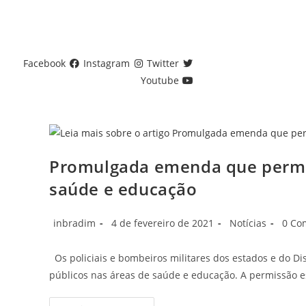
Ir
para
o
conteúdo
Facebook
Instagram
Twitter
Youtube
Promulgada emenda que permit
saúde e educação
Autor
Post
Categoria
Comen
inbradim
4 de fevereiro de 2021
Notícias
0 Co
do
publicado:
do
do
post:
post:
post:
Os policiais e bombeiros militares dos estados e do Di
públicos nas áreas de saúde e educação. A permissão 