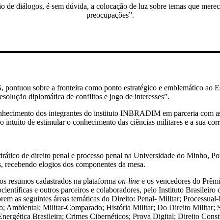
 de diálogos, é sem dúvida, a colocação de luz sobre temas que merec
preocupações”.
ontuou sobre a fronteira como ponto estratégico e emblemático ao Es
solução diplomática de conflitos e jogo de interesses”.
conhecimento dos integrantes do instituto INBRADIM em parceria com as 
 o intuito de estimular o conhecimento das ciências militares e a sua co
edrático de direito penal e processo penal na Universidade do Minho, P
hos, recebendo elogios dos componentes da mesa.
dos resumos cadastrados na plataforma
on-line
e os vencedores do Prêm
nocientíficas e outros parceiros e colaboradores, pelo Instituto Brasile
em as seguintes áreas temáticas do Direito: Penal- Militar; Processual-P
io; Ambiental; Militar-Comparado; História Militar; Do Direito Militar
nergética Brasileira; Crimes Cibernéticos; Prova Digital; Direito Consti