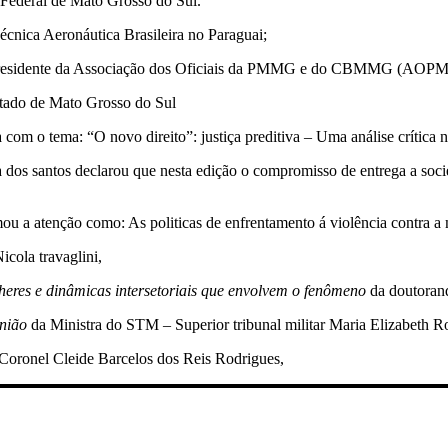
Federal de Mato Grosso do Sul.
cnica Aeronáutica Brasileira no Paraguai;
 presidente da Associação dos Oficiais da PMMG e do CBMMG (AOP
tado de Mato Grosso do Sul
 com o tema: “O novo direito”: justiça preditiva – Uma análise crítica
dos santos declarou que nesta edição o compromisso de entrega a socie
u a atenção como: As politicas de enfrentamento á violência contra a 
icola travaglini,
lheres e dinâmicas intersetoriais que envolvem o fenômeno
da doutorand
União
da Ministra do STM – Superior tribunal militar Maria Elizabeth R
 Coronel Cleide Barcelos dos Reis Rodrigues,