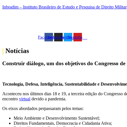
Ir
Inbradim – Instituto Brasileiro de Estudo e Pesquisa de Direito Militar
para
o
conteúdo
Facebook
Instagram
Twitter
Youtube
|
Notícias
Construir diálogo, um dos objetivos do Congresso de 
Tecnologia, Defesa, Inteligência, Sustentabilidade e Desenvolvim
Aconteceu nos últimos dias 18 e 19, a terceira edição do Congresso
encontro
virtual
devido a pandemia.
Os eixos abordados perpassaram pelos temas:
Meio Ambiente e Desenvolvimento Sustentável;
Direitos Fundamentais, Democracia e Cidadania Ativa;