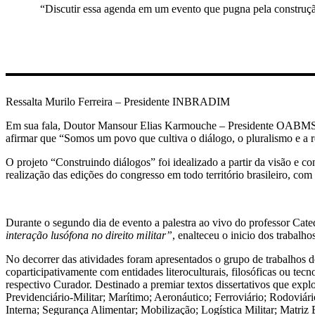
“Discutir essa agenda em um evento que pugna pela construção
Ressalta Murilo Ferreira – Presidente INBRADIM
Em sua fala, Doutor Mansour Elias Karmouche – Presidente OABMS, p
afirmar que “Somos um povo que cultiva o diálogo, o pluralismo e a re
O projeto “Construindo diálogos” foi idealizado a partir da visão e 
realização das edições do congresso em todo território brasileiro, com
Durante o segundo dia de evento a palestra ao vivo do professor Cat
interação lusófona no direito militar”
, enalteceu o inicio dos trabal
No decorrer das atividades foram apresentados o grupo de trabalhos 
coparticipativamente com entidades literoculturais, filosóficas ou tec
respectivo Curador. Destinado a premiar textos dissertativos que explor
Previdenciário-Militar; Marítimo; Aeronáutico; Ferroviário; Rodoviár
Interna; Segurança Alimentar; Mobilização; Logística Militar; Matriz E