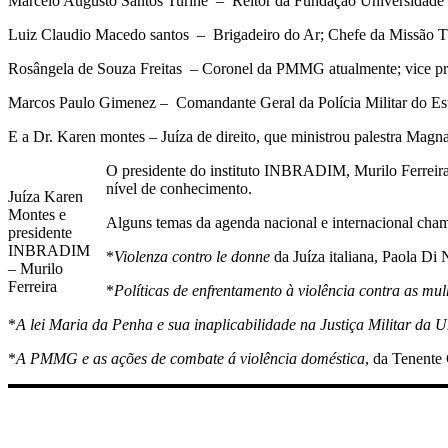
Marcelo Augusto Santos Turine – Reitor da Fundação Universidade 
Luiz Claudio Macedo santos – Brigadeiro do Ar; Chefe da Missão Té
Rosângela de Souza Freitas – Coronel da PMMG atualmente; vice
Marcos Paulo Gimenez – Comandante Geral da Polícia Militar do Es
E a Dr. Karen montes – Juíza de direito, que ministrou palestra Magna
O presidente do instituto INBRADIM, Murilo Ferreira 
nível de conhecimento.
Juíza Karen
Montes e
Alguns temas da agenda nacional e internacional chamo
presidente
INBRADIM
*
Violenza contro le donne
da Juíza italiana, Paola Di N
– Murilo
Ferreira
*
Políticas de enfrentamento à violência contra as mu
*
A lei Maria da Penha e sua inaplicabilidade na Justiça Militar da 
*
A PMMG e as ações de combate á violência doméstica
, da Tenente