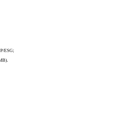
SP/ESG;
HMB).