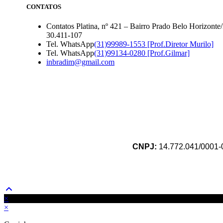
CONTATOS
Contatos
Platina, nº 421 – Bairro Prado Belo Horizon
30.411-107
Ab
Tel. WhatsApp
(31)99989-1553 [Prof.Diretor Murilo]
Abre
em
Tel. WhatsApp
(31)99134-0280 [Prof.Gilmar]
Abre
em
se
inbradim@gmail.com
em
seu
apl
seu
aplicativo
aplicativo
CNPJ:
14.772.041/0001-00
×
×